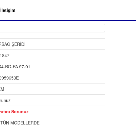
İletişim
RBAG ŞERİDİ
1847
4-BO-PA 97-01
0959653E
EM
runuz
yatını Sorunuz
TÜN MODELLERDE