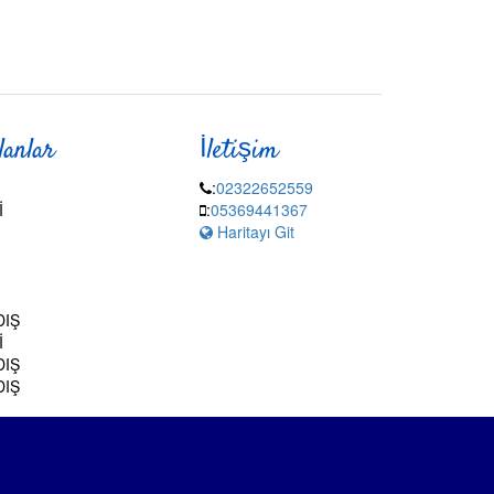
lanlar
İletişim
:
02322652559
İ
:
05369441367
Haritayı Git
DIŞ
İ
DIŞ
DIŞ