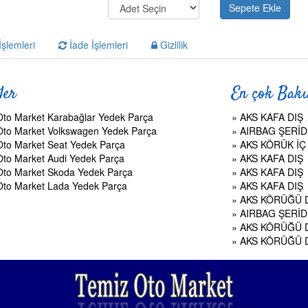
şlemleri
İade İşlemleri
Gizlilik
ler
En çok Bakı
Oto Market Karabağlar Yedek Parça
»
AKS KAFA DIŞ
Oto Market Volkswagen Yedek Parça
»
AIRBAG ŞERİD
Oto Market Seat Yedek Parça
»
AKS KÖRÜK İÇ
Oto Market Audi Yedek Parça
»
AKS KAFA DIŞ
Oto Market Skoda Yedek Parça
»
AKS KAFA DIŞ
Oto Market Lada Yedek Parça
»
AKS KAFA DIŞ
»
AKS KÖRÜĞÜ 
»
AIRBAG ŞERİD
»
AKS KÖRÜĞÜ 
»
AKS KÖRÜĞÜ 