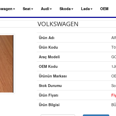
swagen
Seat
Audi
Skoda
Lada
OEM
VOLKSWAGEN
Ürün Adı
AI
Ürün Kodu
T0
Araç Modeli
GO
OEM Kodu
1J
Ürünün Markası
O
Stok Durumu
So
Ürün Fiyatı
Fi
Ürün Bilgisi
BÜ