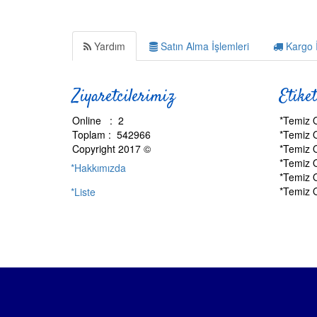
Yardım
Satın Alma İşlemleri
Kargo İ
Ziyaretcilerimiz
Etiket
Online : 2
*Temiz 
Toplam : 542966
*Temiz 
Copyright 2017 ©
*Temiz 
*Temiz 
*Hakkımızda
*Temiz 
*Temiz 
*Liste