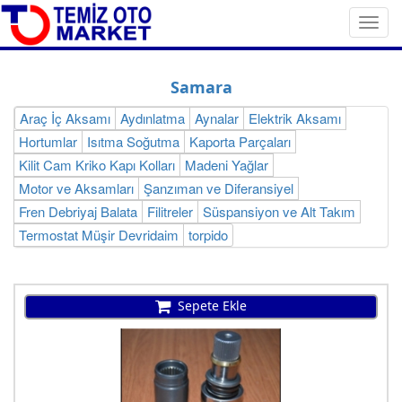
Toggl
navig
Samara
Araç İç Aksamı
Aydınlatma
Aynalar
Elektrik Aksamı
Hortumlar
Isıtma Soğutma
Kaporta Parçaları
Kilit Cam Kriko Kapı Kolları
Madeni Yağlar
Motor ve Aksamları
Şanzıman ve Diferansiyel
Fren Debriyaj Balata
Filitreler
Süspansiyon ve Alt Takım
Termostat Müşir Devridaim
torpido
Sepete Ekle