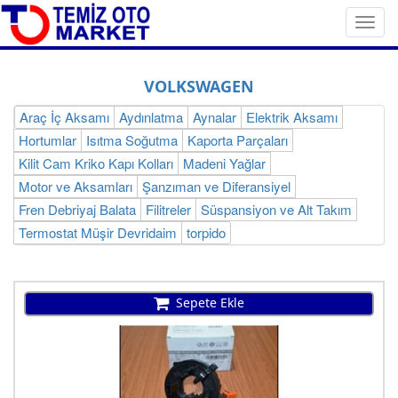
Toggl
navig
VOLKSWAGEN
Araç İç Aksamı
Aydınlatma
Aynalar
Elektrik Aksamı
Hortumlar
Isıtma Soğutma
Kaporta Parçaları
Kilit Cam Kriko Kapı Kolları
Madeni Yağlar
Motor ve Aksamları
Şanzıman ve Diferansiyel
Fren Debriyaj Balata
Filitreler
Süspansiyon ve Alt Takım
Termostat Müşir Devridaim
torpido
Sepete Ekle