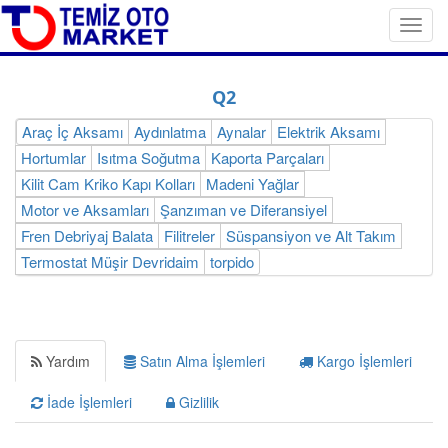
Toggl
navig
Q2
Araç İç Aksamı
Aydınlatma
Aynalar
Elektrik Aksamı
Hortumlar
Isıtma Soğutma
Kaporta Parçaları
Kilit Cam Kriko Kapı Kolları
Madeni Yağlar
Motor ve Aksamları
Şanzıman ve Diferansiyel
Fren Debriyaj Balata
Filitreler
Süspansiyon ve Alt Takım
Termostat Müşir Devridaim
torpido
Yardım
Satın Alma İşlemleri
Kargo İşlemleri
İade İşlemleri
Gizlilik