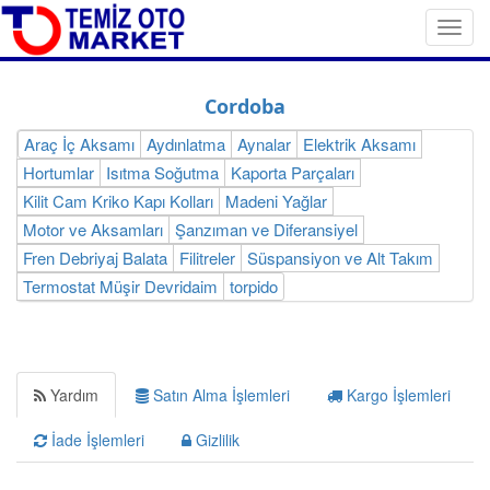
Toggl
navig
Cordoba
Araç İç Aksamı
Aydınlatma
Aynalar
Elektrik Aksamı
Hortumlar
Isıtma Soğutma
Kaporta Parçaları
Kilit Cam Kriko Kapı Kolları
Madeni Yağlar
Motor ve Aksamları
Şanzıman ve Diferansiyel
Fren Debriyaj Balata
Filitreler
Süspansiyon ve Alt Takım
Termostat Müşir Devridaim
torpido
Yardım
Satın Alma İşlemleri
Kargo İşlemleri
İade İşlemleri
Gizlilik