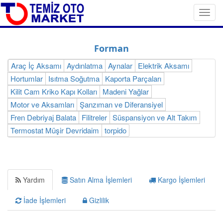
Toggl
navig
Forman
Araç İç Aksamı
Aydınlatma
Aynalar
Elektrik Aksamı
Hortumlar
Isıtma Soğutma
Kaporta Parçaları
Kilit Cam Kriko Kapı Kolları
Madeni Yağlar
Motor ve Aksamları
Şanzıman ve Diferansiyel
Fren Debriyaj Balata
Filitreler
Süspansiyon ve Alt Takım
Termostat Müşir Devridaim
torpido
Yardım
Satın Alma İşlemleri
Kargo İşlemleri
İade İşlemleri
Gizlilik